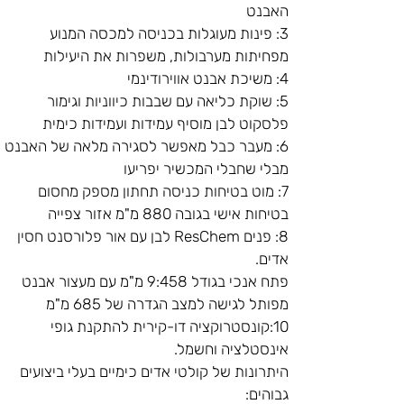
האבנט
3: פינות מעוגלות בכניסה למכסה המנוע 
מפחיתות מערבולות, משפרות את היעילות
4: משיכת אבנט אווירודינמי
5: שוקת כליאה עם שבבות כיווניות וגימור 
פלסקוט לבן מוסיף עמידות ועמידות כימית
6: מעבר כבל מאפשר לסגירה מלאה של האבנט 
מבלי שחבלי המכשיר יפריעו
7: מוט בטיחות כניסה תחתון מספק מחסום 
בטיחות אישי בגובה 880 מ"מ אזור צפייה
8: פנים ResChem לבן עם אור פלורסנט חסין 
אדים.
פתח אנכי בגודל 9:458 מ"מ עם מעצור אבנט 
מפותל לגישה למצב הגדרה של 685 מ"מ
10:קונסטרוקציה דו-קירית להתקנת גופי 
אינסטלציה וחשמל.
היתרונות של קולטי אדים כימיים בעלי ביצועים 
גבוהים: