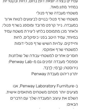
עמידים בצורה יוצאת דופן בחום, לחות ובקטריות 
במחיר מתון מאוד.
משטחי מעבדה שרף פנולי
משטחי שרף פנולי בנויים לביצועים לטווח ארוך 
במעבדה. נייר קרפט מרובד ומוספג בשרף פנולי, 
ולאחר מכן מתמוסס בלחץ ליצירת משטח עמיד 
במיוחד, עמיד היטב בפני כימיקלים, לחות 
וחיידקים. עלויות השיש שרף פנולי דומות 
למשטחי שרף אפוקסי.
חומרים אחרים למשטחי עבודה של שולחנות 
וספסלי מעבדה זמינים גם מ-Penway Lab: 
נירוסטה; קֵרָמִי; לְרַבֵּד.
יתרון ריהוט מעבדת Penway
ב-Penway Laboratory Furniture, אנו 
מציעים יותר מסתם משטחים מותאמים אישית. 
השלם את עיצוב המעבדה שלך עם הדברים 
הבאים: