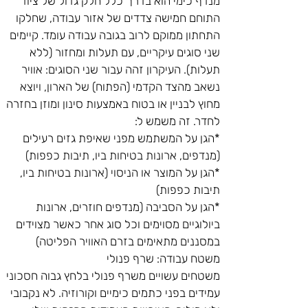
מנדף כימי הוא בדרך כלל חלק גדול של ציוד 
התוחם חמישה צדדים של אזור עבודה, שחלקו 
התחתון ממוקם לרוב בגובה עבודה עומד. קיימים 
שני סוגים עיקריים, עם תעלות ומחזור (ללא 
תעלות). העיקרון זהה עבור שני הסוגים: אוויר 
נשאב מהצד הקדמי (הפתוח) של הארון, ויוצא 
מחוץ לבניין או בטוח באמצעות סינון ומוזן בחזרה 
לחדר. זה משמש ל:
*הגן על המשתמש מפני שאיפת גזים רעילים 
(מנדפים, ארונות בטיחות ביו, תיבות כפפות)
*הגן על המוצר או הניסוי (ארונות בטיחות ביו, 
תיבות כפפות)
*הגן על הסביבה (מנדפים חוזרים, ארונות 
ביולוגיים מסוימים וכל סוג אחר כאשר מצוידים 
במסננים מתאימים בזרם האוויר הפליטה)
משטח עבודה: שרף פנולי
משטחים עשויים משרף פנולי בלחץ גבוה חסכוני 
עמידים בפני כתמים כימיים וקורוזיה. לא נקבובי 